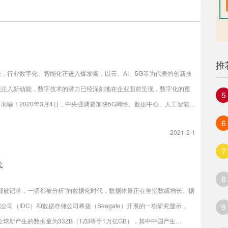
推
，行业数字化、智能化正进入爆发期，以云、AI、5G等为代表的创新技
展注入新动能，数字技术的潜力已经深刻地在企业面前呈现，数字化的重
5
而喻！2020年3月4日，中央强调要加快5G网络、数据中心、人工智能等
设施建设进度，简称“新基建”.2020年9月23日，联合国数字合作高级别
6
2021-2-1
合主席马云在联合国大会上发言也表示：数字时代会带来巨大的机会，改
业，未来10年世界如何适应数字技术非常重要！不同的企业在面对2020
7
代
疫情的冲击时候的表现，也更加印证了数字化的重要性。
8
切都被记录，一切都被分析”的数据化时代，数据体量正在呈指数级增长。据
公司（IDC）和数据存储公司希捷（Seagate）开展的一项研究显示，
9
年全球新产生的数据量为33ZB（1ZB等于1万亿GB），其中中国产生