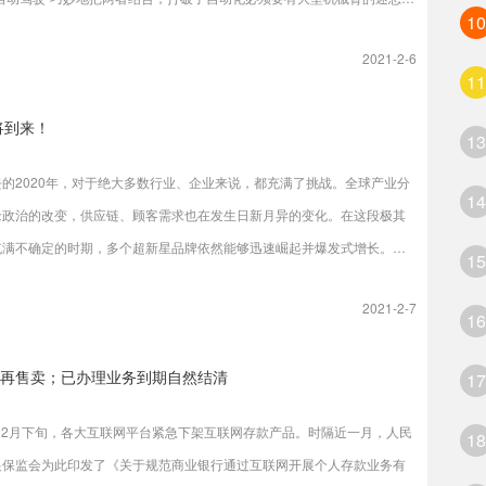
10
杭州下沙的中策橡胶的102工厂，一套复杂的算法被写进了胎面压出产线的
2021-2-6
协议里，每10秒自动对几十个关键的工艺参数进行微调，全程无需老师傅
11
预，就能保证胎面滚过120米的联动生产线，依然厚薄均匀、形状尺寸及重
将到来！
。
13
的2020年，对于绝大多数行业、企业来说，都充满了挑战。全球产业分
14
缘政治的改变，供应链、顾客需求也在发生日新月异的变化。在这段极其
充满不确定的时期，多个超新星品牌依然能够迅速崛起并爆发式增长。当
15
5.0时代，这些品牌通过一系列“以人为本”的新技术在顾客价值旅程中创
2021-2-7
增量，并拥有超高粉丝粘度。 基于此，2021年1月20日，科特勒咨询集
16
网联合主办主题为「营销5.0时代，超新星品牌的崛起」的未来营销峰
再售卖；已办理业务到期自然结清
17
年12月下旬，各大互联网平台紧急下架互联网存款产品。时隔近一月，人民
18
银保监会为此印发了《关于规范商业银行通过互联网开展个人存款业务有