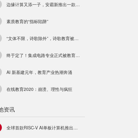
边缘计算又添一子，安霸新推出一款低功耗计算机视觉芯片
素质教育的“指标陷阱”
“文体不限，诗歌除外”，诗歌教育被边缘化了吗？
终于定了！集成电路专业正式被教育部设置为一级学科
AI 新基建元年，教育产业热潮奔涌
在线教育2020：崩溃、理性与疯狂
他资讯
全球首款RISC-V AI单板计算机推出，值得花119美元拥抱开源？