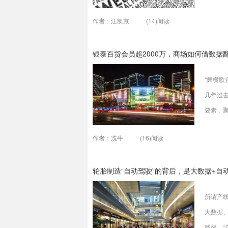
7.6Z
作者：汪凯京
(14)阅读
2025
普及、
银泰百货会员超2000万，商场如何借数据
技术发
掘；针
“舞榭歌
几年过
要素，
作者：冼牛
(16)阅读
轮胎制造“自动驾驶”的背后，是大数据+自
所谓产
大数据
路径，