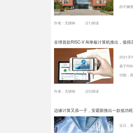
的不懈
列。近
作者：无锈钵
(21)阅读
制造业
是制造
全球首款RISC-V AI单板计算机推出，值
2021
基于RI
功能，面
149美
作者：无锈钵
(23)阅读
是否值得
多的开发
边缘计算又添一子，安霸新推出一款低功耗
RISC
能兼顾
近日，美