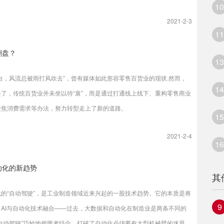
10
B，美国产生6.9ZB，超过人类有史以来所有印刷材料的数据总量；预计到
2021-2-3
年，全球产生的新数据有望增至175ZB，中国将产生48.6ZB。在互联网快速
11
物联网加速渗透的背景下，数据量的爆炸性增长也得益于以下几个领域的
翻盘？
展,智能终端设备的使用和普及，使得个人行为数据被广泛采集且深度挖
13
对人体生理信号和生物信息的采集，必然产生巨量数据；
台，风流总被雨打风吹去”，曾有媒体如此形容零售百货业的现状.然而，
14
去了，传统百货业并未坐以待“衰”，而是通过打通线上线下、重构零售商业
聚焦消费需求等办法，努力转型走上了新的道路。
15
2021-2-4
16
动化的新趋势
其
线的“自动驾驶”，是工业制造领域近来兴起的一股技术趋势。它的本质是将
9
、AI与自动化技术融合——过去，大数据和自动化在制造业是两条不同的
“自动驾驶”巧妙地把两者结合，打破了自动化必须要有大型机械臂的迷思。