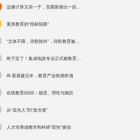
边缘计算又添一子，安霸新推出一款低功耗计算机视觉芯片
素质教育的“指标陷阱”
“文体不限，诗歌除外”，诗歌教育被边缘化了吗？
终于定了！集成电路专业正式被教育部设置为一级学科
AI 新基建元年，教育产业热潮奔涌
在线教育2020：崩溃、理性与疯狂
从“追光人”到“发光者”
人才培养须教学和科研“双轮”驱动