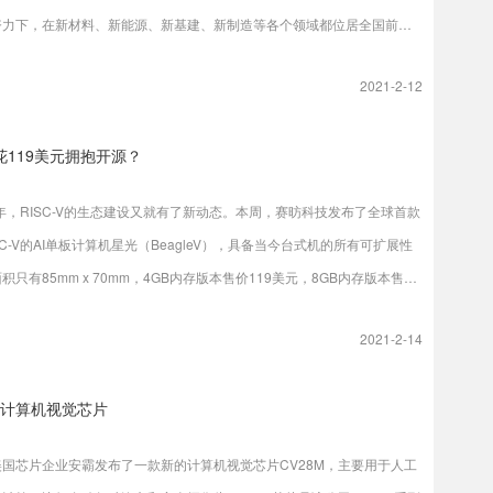
努力下，在新材料、新能源、新基建、新制造等各个领域都位居全国前
5年制造业的支撑条件在发生变化，国内人口红利的消失促使各个国家推动
2021-2-12
回流，而城市的数字化转型要靠整个产业制造业的提升，其中最重要的就
业的自动化和智能化。
得花119美元拥抱开源？
开年，RISC-V的生态建设又就有了新动态。本周，赛昉科技发布了全球首款
SC-V的AI单板计算机星光（BeagleV），具备当今台式机的所有可扩展性
积只有85mm x 70mm，4GB内存版本售价119美元，8GB内存版本售价
元。首款RISC-V AI单板计算机的推出对RISC-V生态发展的意义是什么？又
2021-2-14
花费119美元拥抱开源？随着RISC-V芯片在多个IoT场景的应用，越来越
者开始接受RISC-V，并探索这一新兴指令集的更多可能。因此，基于
计算机视觉芯片
-V的开发板也陆续推向市场，最新推出的星光AI单板计算机强调的是强大性
价格亲民。
国芯片企业安霸发布了一款新的计算机视觉芯片CV28M，主要用于人工