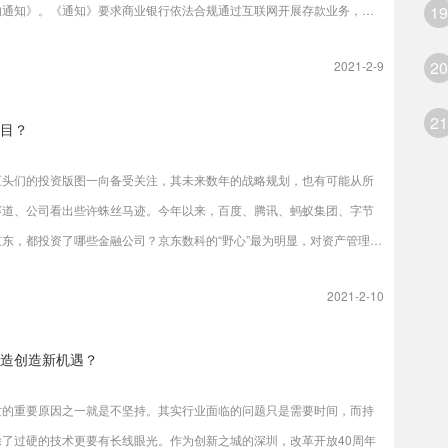
的通知》。《通知》要求商业银行依法合规通过互联网开展存款业务，不
19
网络等手段违反或者规避监管规定，且商业银行不得通过非自营网络平台
20
2021-2-9
期存款和定活两便存款业务。这意味着，包括支付宝、腾讯理财通、度小
等多个头部互联网平台不得再售卖互联网存款产品。
21
目？
巨头们的投资版图一向备受关注，其未来数年的战略规划，也有可能从所
赛道、公司看出些许蛛丝马迹。今年以来，百度、腾讯、蚂蚁集团、字节
京东，都投资了哪些金融公司？京东数科的“野心”最为明显，对资产管理和
产交易的重视程度较往年更甚，这也与其今年重点打磨资管科技的战略方
2021-2-10
合。腾讯今年投资了四家金融相关企业，一半在保险赛道。腾讯近年来持
水滴互助，也参与了众安在线的设立，旗下自设腾讯微保，结合高层变
造创造新机遇？
申请等举动，可见腾讯对互联网保险的“念念不忘”。
亡的重要原因之一就是不坚持。其实行业面临的问题只是需要时间，而持
除了过硬的技术更要有长线眼光。作为创新之城的深圳，改革开放40周年