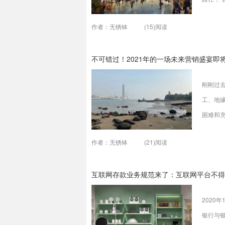
在位于
作者：无锈钵
(15)阅读
中控台
手动干
不可错过！2021年的一场未来营销盛宴即
量稳定
刚刚过去
工、地
困难和
下是营销
作者：无锈钵
(21)阅读
造出巨大
团与雷锋
互联网存款业务规范来了：互联网平台不得
会。
2020
银行与