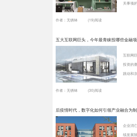
关事项
得借助
作者：无锈钵
(19)阅读
开展定
满金融
五大互联网巨头，今年最青睐投哪些金融项
互联网
投资的
跳动和
金融资
作者：无锈钵
(30)阅读
向相契
续投资
后疫情时代，数字化如何引领产业融合为制
动、牌照
企业消
续发展