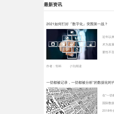
最新资讯
2021如何打好『数字化』突围第一战？
近年以来
术为发
要性不言
新型基础
作者：邹科
(13)阅读
小组联
变传统行
一切都被记录，一切都被分析”的数据化时
年新冠
在“一
国际数据
2018